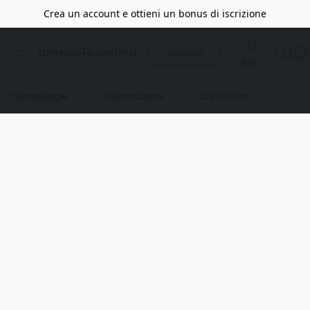
Crea un account e ottieni un bonus di iscrizione
IT
aranceBiondina
Negozio
EN
Homepage
Informazioni
Contattaci